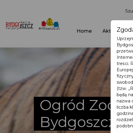
Zgoda
Home
Aktualności
Uprzejm
Bydgosk
przetwa
Interne
treści.
Europej
fizyczn
swobodn
(tzw. „
będą na
Ogród Zoolo
nazwa d
liczba 
godzina
Bydgoszczy
rozdzie
podobne