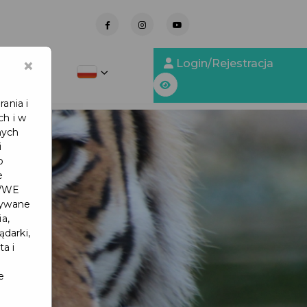
-
×
Login/Rejestracja
y Obsługi
ania i
ch i w
nych
i
b
e
6/WE
tywane
a,
ądarki,
ta i
e