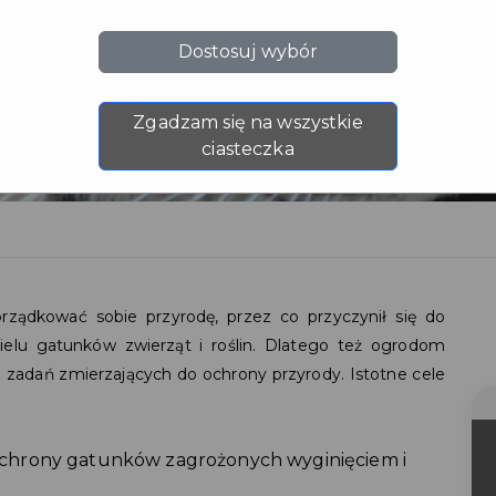
Dostosuj wybór
Zgadzam się na wszystkie
ciasteczka
ządkować sobie przyrodę, przez co przyczynił się do
wielu gatunków zwierząt i roślin. Dlatego też ogrodom
zadań zmierzających do ochrony przyrody. Istotne cele
chrony gatunków zagrożonych wyginięciem i