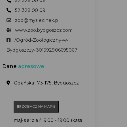
52 328 00 08
52 328 00 09
zoo@myslecinek.pl
www.zoo.bydgoszcz.com
/Ogród-Zoologiczny-w-
Bydgoszczy-301592906695067
Dane
adresowe
Gdańska 173-175, Bydgoszcz
ZOBACZ NA MAPIE
maj-sierpień: 9:00 - 19:00 (kasa