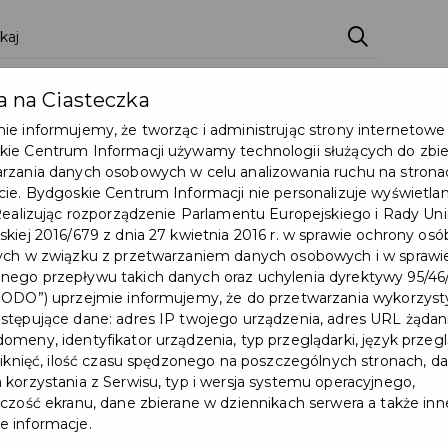
 na Ciasteczka
Pakiety
Partnerzy
Pytania ogólne
Punkt
ie informujemy, że tworząc i administrując strony internetowe
ie Centrum Informacji używamy technologii służących do zbier
rzania danych osobowych w celu analizowania ruchu na strona
cie. Bydgoskie Centrum Informacji nie personalizuje wyświetla
 Realizując rozporządzenie Parlamentu Europejskiego i Rady Uni
skiej 2016/679 z dnia 27 kwietnia 2016 r. w sprawie ochrony osó
ych w związku z przetwarzaniem danych osobowych i w sprawi
ego przepływu takich danych oraz uchylenia dyrektywy 95/4
RODO”) uprzejmie informujemy, że do przetwarzania wykorzys
stępujące dane: adres IP twojego urządzenia, adres URL żądani
giczny w
omeny, identyfikator urządzenia, typ przeglądarki, język przegl
kliknięć, ilość czasu spędzonego na poszczególnych stronach, da
 korzystania z Serwisu, typ i wersja systemu operacyjnego,
lczość ekranu, dane zbierane w dziennikach serwera a także inn
 informacje.