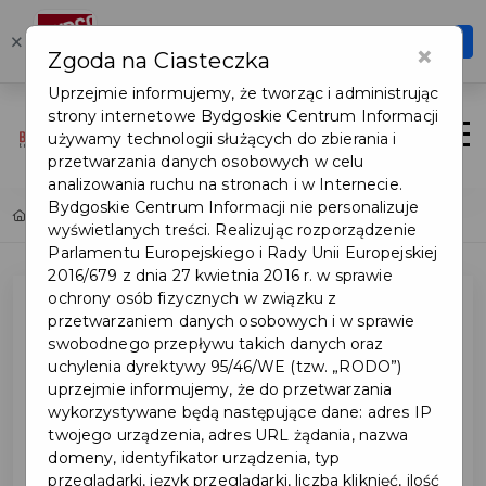
Karta Turysty
×
Otwórz
×
Zgoda na Ciasteczka
Szybciej, wygodniej, zawsze pod ręką
Uprzejmie informujemy, że tworząc i administrując
strony internetowe Bydgoskie Centrum Informacji
Login/Rejestracja
Otwór
używamy technologii służących do zbierania i
przetwarzania danych osobowych w celu
analizowania ruchu na stronach i w Internecie.
Bydgoskie Centrum Informacji nie personalizuje
Home
Deklaracja dostępności
wyświetlanych treści. Realizując rozporządzenie
Parlamentu Europejskiego i Rady Unii Europejskiej
2016/679 z dnia 27 kwietnia 2016 r. w sprawie
ochrony osób fizycznych w związku z
przetwarzaniem danych osobowych i w sprawie
Deklaracja
swobodnego przepływu takich danych oraz
uchylenia dyrektywy 95/46/WE (tzw. „RODO”)
uprzejmie informujemy, że do przetwarzania
dostępności
wykorzystywane będą następujące dane: adres IP
twojego urządzenia, adres URL żądania, nazwa
domeny, identyfikator urządzenia, typ
karta.visitbydgo
przeglądarki, język przeglądarki, liczba kliknięć, ilość