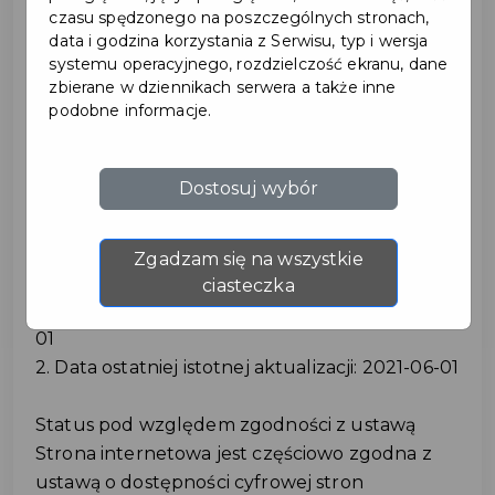
czasu spędzonego na poszczególnych stronach,
data i godzina korzystania z Serwisu, typ i wersja
Bydgoskie Centrum Informacji zobowiązuje się
systemu operacyjnego, rozdzielczość ekranu, dane
zapewnić dostępność swojej strony
zbierane w dziennikach serwera a także inne
internetowej zgodnie z przepisami ustawy z
podobne informacje.
dnia 4 kwietnia 2019 r. o dostępności cyfrowej
stron internetowych i aplikacji mobilnych
Dostosuj wybór
podmiotów publicznych. Oświadczenie w
sprawie dostępności ma zastosowanie do
strony internetowej karta.visitbydgoszcz.pl
Zgadzam się na wszystkie
ciasteczka
1. Data publikacji strony internetowej: 2021-06-
01
2. Data ostatniej istotnej aktualizacji: 2021-06-01
Status pod względem zgodności z ustawą
Strona internetowa jest częściowo zgodna z
ustawą o dostępności cyfrowej stron