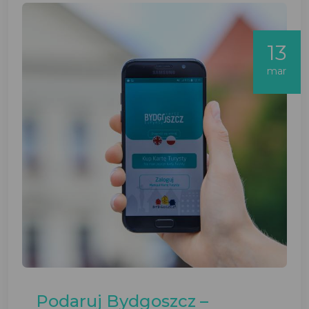
13
mar
Podaruj Bydgoszcz –