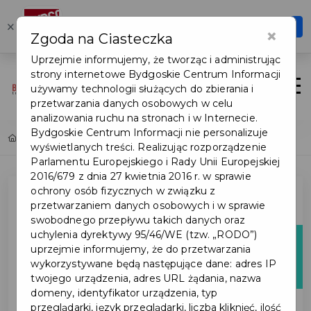
Karta Turysty
×
Otwórz
×
Zgoda na Ciasteczka
Szybciej, wygodniej, zawsze pod ręką
Uprzejmie informujemy, że tworząc i administrując
strony internetowe Bydgoskie Centrum Informacji
Login/Rejestracja
Otwór
używamy technologii służących do zbierania i
przetwarzania danych osobowych w celu
analizowania ruchu na stronach i w Internecie.
Bydgoskie Centrum Informacji nie personalizuje
Home
Lista aktualności
wyświetlanych treści. Realizując rozporządzenie
Parlamentu Europejskiego i Rady Unii Europejskiej
2016/679 z dnia 27 kwietnia 2016 r. w sprawie
ochrony osób fizycznych w związku z
przetwarzaniem danych osobowych i w sprawie
swobodnego przepływu takich danych oraz
uchylenia dyrektywy 95/46/WE (tzw. „RODO”)
29
uprzejmie informujemy, że do przetwarzania
wykorzystywane będą następujące dane: adres IP
maj
twojego urządzenia, adres URL żądania, nazwa
domeny, identyfikator urządzenia, typ
przeglądarki, język przeglądarki, liczba kliknięć, ilość