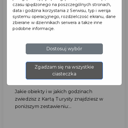
czasu spędzonego na poszczególnych stronach,
data i godzina korzystania z Serwisu, typ i wersja
systemu operacyjnego, rozdzielczość ekranu, dane
zbierane w dziennikach serwera a także inne
podobne informacje.
Dostosuj wybór
Zgadzam się na wszystkie
ciasteczka
Karta Turysty 15 sierpnia
Jakie obiekty i w jakich godzinach
zwiedzisz z Kartą Turysty znajdziesz w
poniższym zestawieniu:...