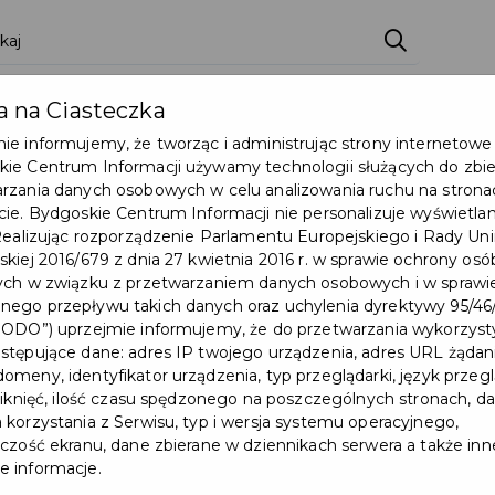
 na Ciasteczka
Pakiety
Partnerzy
Pytania ogólne
Punkt
ie informujemy, że tworząc i administrując strony internetowe
ie Centrum Informacji używamy technologii służących do zbier
rzania danych osobowych w celu analizowania ruchu na strona
ta Turysty
cie. Bydgoskie Centrum Informacji nie personalizuje wyświetla
 Realizując rozporządzenie Parlamentu Europejskiego i Rady Uni
skiej 2016/679 z dnia 27 kwietnia 2016 r. w sprawie ochrony osó
ych w związku z przetwarzaniem danych osobowych i w sprawi
ego przepływu takich danych oraz uchylenia dyrektywy 95/4
RODO”) uprzejmie informujemy, że do przetwarzania wykorzys
stępujące dane: adres IP twojego urządzenia, adres URL żądani
omeny, identyfikator urządzenia, typ przeglądarki, język przegl
kliknięć, ilość czasu spędzonego na poszczególnych stronach, da
 korzystania z Serwisu, typ i wersja systemu operacyjnego,
lczość ekranu, dane zbierane w dziennikach serwera a także inn
 informacje.