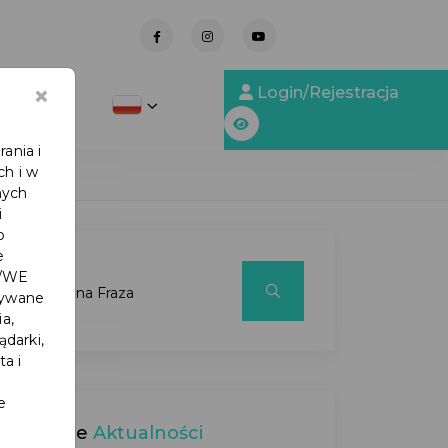
-
×
Login/Rejestracja
y Obsługi
ania i
ch i w
nych
i
b
e
6/WE
tywane
a,
ądarki,
ta i
e
Ostatnie
Aktualności