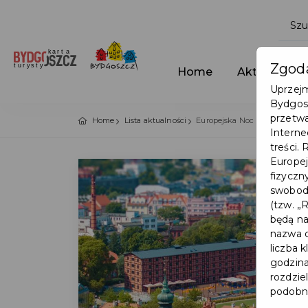
Zgoda
Home
Aktualności
Uprzejm
Bydgosk
przetwa
Home
Lista aktualności
Europejska Noc Muzeów a Kar
Interne
treści.
Europej
fizyczn
swobodn
(tzw. „
będą na
nazwa d
liczba 
godzina
rozdzie
podobne