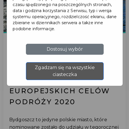
czasu spędzonego na poszczególnych stronach,
data i godzina korzystania z Serwisu, typ i wersja
systemu operacyjnego, rozdzielczość ekranu, dane
zbierane w dziennikach serwera a także inne
podobne informacje.
Dostosuj wybór
2020-12-17
Zgadzam się na wszystkie
BYDGOSZCZ WŚRÓD 10
ciasteczka
NAJLEPSZYCH
EUROPEJSKICH CELÓW
PODRÓŻY 2020
Bydgoszcz to jedyne polskie miasto, które
nominowane zostało do udziału w tegorocznej