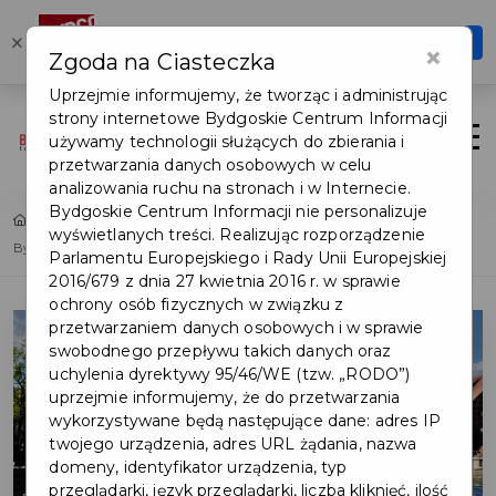
Karta Turysty
×
Otwórz
×
Zgoda na Ciasteczka
Szybciej, wygodniej, zawsze pod ręką
Uprzejmie informujemy, że tworząc i administrując
strony internetowe Bydgoskie Centrum Informacji
Login/Rejestracja
Otwór
używamy technologii służących do zbierania i
przetwarzania danych osobowych w celu
analizowania ruchu na stronach i w Internecie.
Bydgoskie Centrum Informacji nie personalizuje
Home
Lista aktualności
wyświetlanych treści. Realizując rozporządzenie
Bydgoszcz wśród 10 najlepszych europejskich celów podróży 2020
Parlamentu Europejskiego i Rady Unii Europejskiej
2016/679 z dnia 27 kwietnia 2016 r. w sprawie
ochrony osób fizycznych w związku z
przetwarzaniem danych osobowych i w sprawie
swobodnego przepływu takich danych oraz
uchylenia dyrektywy 95/46/WE (tzw. „RODO”)
uprzejmie informujemy, że do przetwarzania
wykorzystywane będą następujące dane: adres IP
twojego urządzenia, adres URL żądania, nazwa
domeny, identyfikator urządzenia, typ
przeglądarki, język przeglądarki, liczba kliknięć, ilość