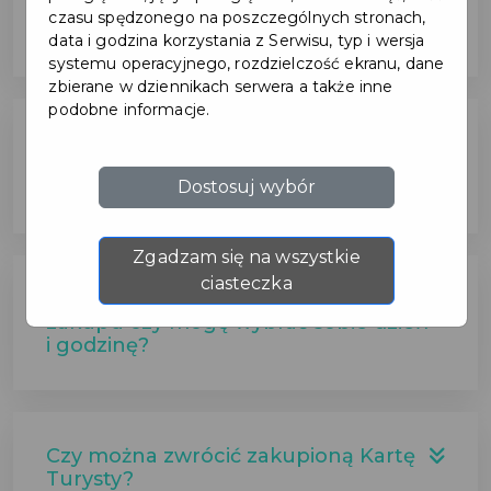
na niej pakiet nie działają
czasu spędzonego na poszczególnych stronach,
prawidłowo?
data i godzina korzystania z Serwisu, typ i wersja
systemu operacyjnego, rozdzielczość ekranu, dane
zbierane w dziennikach serwera a także inne
podobne informacje.
Czy jedna Karta Turysty może być
używana przez kilka osób (w ramach
Dostosuj wybór
jednego wykupionego pakietu)?
Zgadzam się na wszystkie
ciasteczka
Czy Karta jest ważna od momentu
zakupu czy mogę wybrać sobie dzień
i godzinę?
Czy można zwrócić zakupioną Kartę
Turysty?