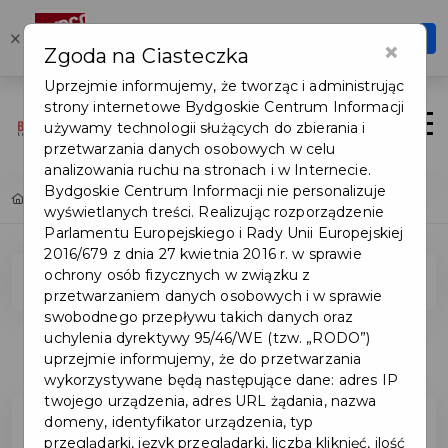
Karta Turysty
×
Otwórz
×
Zgoda na Ciasteczka
Szybciej, wygodniej, zawsze pod ręką
Uprzejmie informujemy, że tworząc i administrując
strony internetowe Bydgoskie Centrum Informacji
Login/Rejestracja
Otwór
używamy technologii służących do zbierania i
przetwarzania danych osobowych w celu
analizowania ruchu na stronach i w Internecie.
Bydgoskie Centrum Informacji nie personalizuje
Home
Popularne pytania
wyświetlanych treści. Realizując rozporządzenie
Parlamentu Europejskiego i Rady Unii Europejskiej
2016/679 z dnia 27 kwietnia 2016 r. w sprawie
ochrony osób fizycznych w związku z
Pytania ogólne
przetwarzaniem danych osobowych i w sprawie
swobodnego przepływu takich danych oraz
uchylenia dyrektywy 95/46/WE (tzw. „RODO”)
Pytania ogólne
uprzejmie informujemy, że do przetwarzania
wykorzystywane będą następujące dane: adres IP
twojego urządzenia, adres URL żądania, nazwa
domeny, identyfikator urządzenia, typ
Co zrobić jeżeli Karta i doładowany
przeglądarki, język przeglądarki, liczba kliknięć, ilość