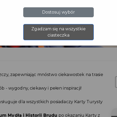
Dostosuj wybór
Zgadzam się na wszystkie
ciasteczka
czy, zapewniając mnóstwo ciekawostek na trasie
- wygodny, ciekawy i pełen inspiracji!
ługuje dla wszystkich posiadaczy Karty Turysty
m Mydła i Historii Brudu
po okazaniu Karty z