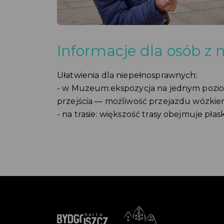
Informacje dla osób z
Ułatwienia dla niepełnosprawnych:
- w Muzeum:ekspozycja na jednym pozio
przejścia — możliwość przejazdu wózkie
- na trasie: większość trasy obejmuje pła