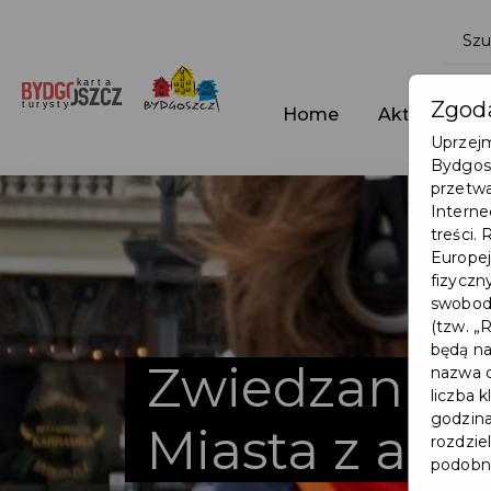
Zgoda
Home
Aktualności
Uprzejm
Bydgosk
przetwa
Interne
treści.
Europej
fizyczn
swobodn
(tzw. „
będą na
Zwiedzanie 
nazwa d
liczba 
godzina
Miasta z aud
rozdzie
podobne