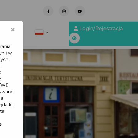
-
×
Login/Rejestracja
y Obsługi
ania i
ch i w
nych
i
b
e
6/WE
tywane
a,
ądarki,
ta i
e