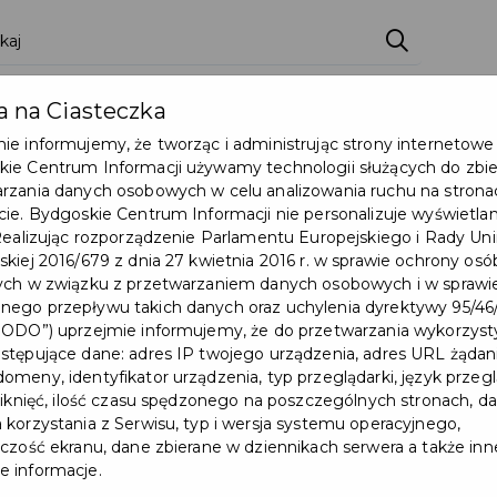
 na Ciasteczka
Pakiety
Partnerzy
Pytania ogólne
Punkt
ie informujemy, że tworząc i administrując strony internetowe
ie Centrum Informacji używamy technologii służących do zbier
rzania danych osobowych w celu analizowania ruchu na strona
cie. Bydgoskie Centrum Informacji nie personalizuje wyświetla
 Realizując rozporządzenie Parlamentu Europejskiego i Rady Uni
skiej 2016/679 z dnia 27 kwietnia 2016 r. w sprawie ochrony osó
ych w związku z przetwarzaniem danych osobowych i w sprawi
ego przepływu takich danych oraz uchylenia dyrektywy 95/4
RODO”) uprzejmie informujemy, że do przetwarzania wykorzys
stępujące dane: adres IP twojego urządzenia, adres URL żądani
Starego
omeny, identyfikator urządzenia, typ przeglądarki, język przegl
kliknięć, ilość czasu spędzonego na poszczególnych stronach, da
 korzystania z Serwisu, typ i wersja systemu operacyjnego,
ioguide
lczość ekranu, dane zbierane w dziennikach serwera a także inn
 informacje.