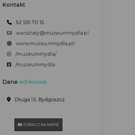
Kontakt
52 515 70 15
warsztaty@muzeummydla.pl
www.muzeummydla.pl/
/muzeummydla/
/muzeummydla
Dane
adresowe
Długa 13, Bydgoszcz
ZOBACZ NA MAPIE